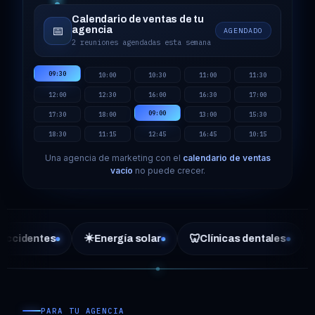
Calendario de ventas de tu
📅
agencia
AGENDADO
2 reuniones agendadas esta semana
09:30
10:00
10:30
11:00
11:30
12:00
12:30
16:00
16:30
17:00
09:00
17:30
18:00
13:00
15:30
18:30
11:15
12:45
16:45
10:15
Una agencia de marketing con el
calendario de ventas
vacío
no puede crecer.
☀️
❄️
🦷
s
Energía solar
Clínicas dentales
Climatiz
PARA TU AGENCIA