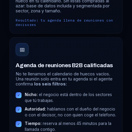
hueco en tu calendario. Sin listas compradas al
azar: base de datos incluida y segmentada por
sector, zona y tamaño.
Resultado: tu agenda llena de reuniones con
decisores
📅
Agenda de reuniones B2B calificadas
No te llenamos el calendario de huecos vacíos.
Una reunión solo entra en tu agenda si el agente
confirma
los seis filtros
:
Nicho:
el negocio está dentro de los sectores
✓
que tú trabajas.
Autoridad:
hablamos con el dueño del negocio
✓
o con el decisor, no con quien coge el teléfono.
Tiempo:
reserva al menos 45 minutos para la
✓
llamada contigo.