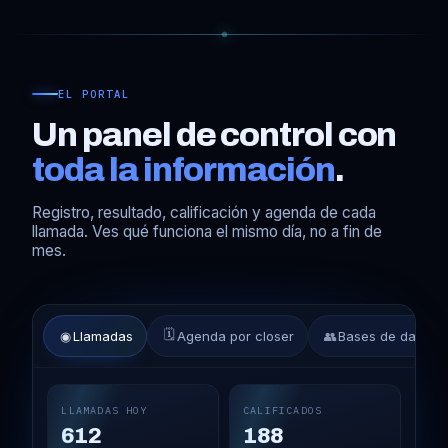
EL PORTAL
Un panel de control con
toda la información
.
Registro, resultado, calificación y agenda de cada
llamada. Ves qué funciona el mismo día, no a fin de
mes.
🗓
◉
Llamadas
Agenda por closer
👥
Bases de datos
LLAMADAS HOY
CALIFICADOS
612
188