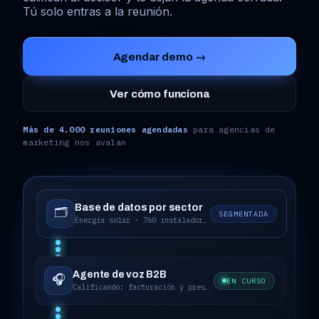
Tú solo entras a la reunión.
Agendar demo →
Ver cómo funciona
Más de 4.000 reuniones agendadas
para agencias de
marketing nos avalan
Base de datos por sector
🗂️
SEGMENTADA
Energía solar · 760 instaladoras
Agente de voz B2B
🎧
EN CURSO
Confirmando que es el decisor