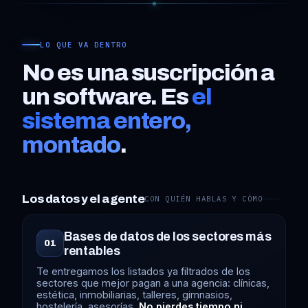
LO QUE VA DENTRO
No es una suscripción a
un software. Es
el
sistema entero,
montado
.
Los datos y el agente
CON QUIÉN HABLAS Y CÓMO
Bases de datos de los sectores más
01
rentables
Te entregamos los listados ya filtrados de los
sectores que mejor pagan a una agencia: clínicas,
estética, inmobiliarias, talleres, gimnasios,
hostelería, asesorías.
No pierdes tiempo ni