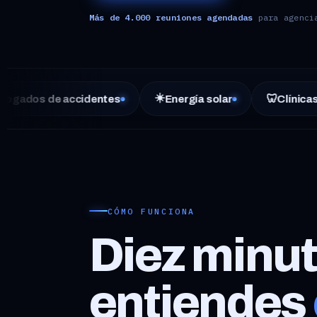
Más de 4.000 reuniones agendadas
para agencia
☀️
🦷
accidentes
Energía solar
Clínicas dentales
CÓMO FUNCIONA
Diez minut
entiendes