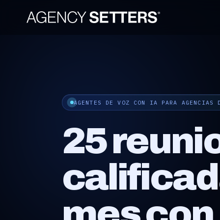
AGENTES DE VOZ CON IA PARA AGENCIAS 
25
reuni
califica
mes
con