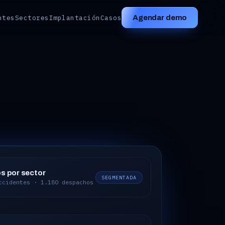
ntes
Sectores
Implantación
Casos
Agendar demo
os por sector
SEGMENTADA
 · 760 instaladoras