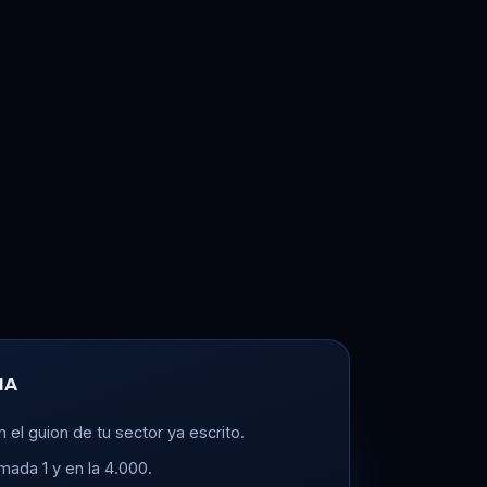
IA
n el guion de tu sector ya escrito.
mada 1 y en la 4.000.