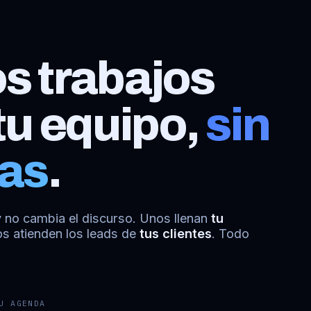
s trabajos
tu equipo,
sin
nas
.
 no cambia el discurso. Unos llenan
tu
os atienden los leads de
tus clientes
. Todo
U AGENDA