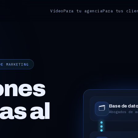
Vídeo
Para tu agencia
Para tus clie
DE MARKETING
ones
das
al
Base de dat
🗂️
Energía solar