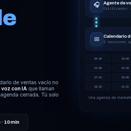
Agente de v
🎧
de
Calificando: 
Calendario d
📅
2 reuniones a
09:30
10:00
12:00
12:30
17:30
18:00
dario de ventas vacío no
18:30
11:15
 voz con IA
que llaman
la agenda cerrada. Tú solo
Una agencia de marketi
 · 10 min