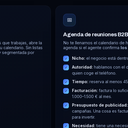
📅
Agenda de reuniones B2B 
 que trabajas, abre la
No te llenamos el calendario de 
 calendario. Sin listas
agenda si el agente confirma
los
 y segmentada por
Nicho:
el negocio está dentro
✓
Autoridad:
hablamos con el d
✓
quien coge el teléfono.
Tiempo:
reserva al menos 45 
✓
Facturación:
factura lo sufic
✓
1.000–1.500 € al mes.
Presupuesto de publicidad:
✓
campañas. Una cosa es factur
para invertir.
Necesidad:
tiene una necesi
✓