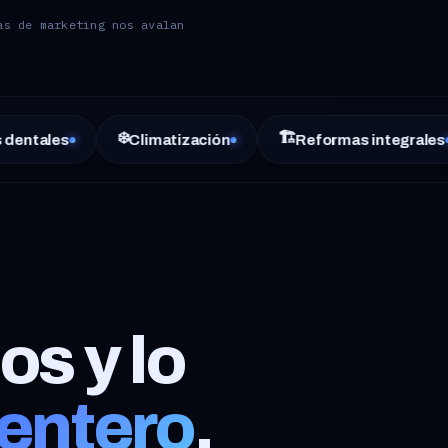
s de marketing nos avalan
❄️
🏗️
🏠
Climatización
Reformas integrales
Inm
os y lo
entero
.