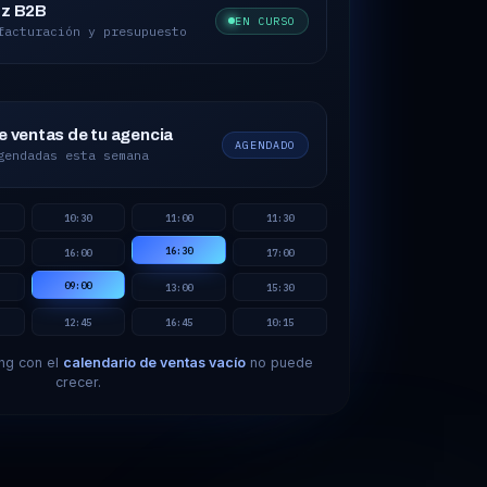
oz B2B
EN CURSO
facturación y presupuesto
e ventas de tu agencia
AGENDADO
gendadas esta semana
10:30
11:00
11:30
16:30
16:00
17:00
09:00
13:00
15:30
12:45
16:45
10:15
ng con el
calendario de ventas vacío
no puede
crecer.