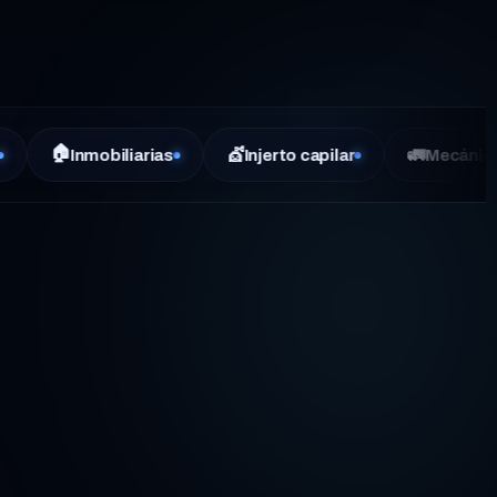
💇
🚛
obiliarias
Injerto capilar
Mecánica pesada